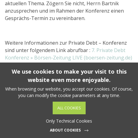
aktuellen Thema. Zögern Sie nicht, Herrn Bartnik
anzusprechen und im Rahmen der Konferenz einen
Gesprächs-Termin zu vereinbaren.
Weitere Informationen zur Private Debt – Konferenz
sind unter folgendem Link abrufbar :
7. Private Debt
Konferenz » Börsen-Zeitung LIVE (boersen-zeitung.de)
BACK TO ALL NEWS
We use cookies to make your visit to this
NEXT POST
website even more enjoyable.
VANDENBULKE 2023 copyright. All rights reserved. -
Terms & conditions
-
Sitemap
-
Cookie Policy
When browsing our website, you accept our cookies. Of course,
you can modify the cookie parameters at any time.
ALL COOKIES
Only Technical Cookies
ABOUT COOKIES